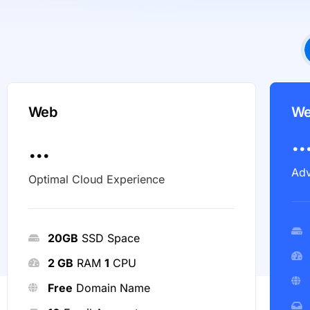
Web
We
..
...
Adv
Optimal Cloud Experience
20GB
SSD Space
2 GB
RAM
1
CPU
Free
Domain Name