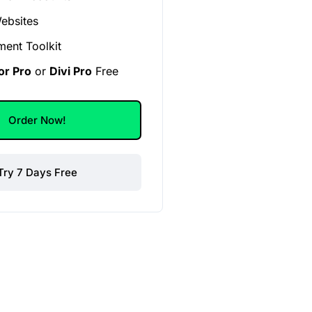
ebsites
ent Toolkit
or Pro
or
Divi Pro
Free
Order Now!
Try 7 Days Free