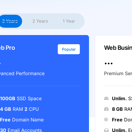
3 Years
2 Years
1 Year
b Pro
Web Busi
Popular
.
...
anced Performance
Premium Se
100GB
SSD Space
Unlim.
S
4 GB
RAM
2
CPU
8 GB
RA
Free
Domain Name
Free
Dom
30
Email Accounts
Unlim.
Em