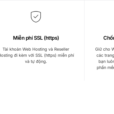
Miễn phí SSL (https)
Chố
Tài khoản Web Hosting và Reseller
Giữ cho 
osting đi kèm với SSL (https) miễn phí
các tran
và tự động.
bạn luô
phần mềm