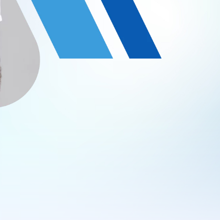
Brazil, Sao Paulo
các gói
Xem tất cả vị trí
tâm trợ giúp