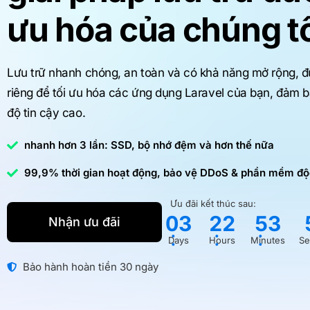
Email Doanh nghiệp
G
Quản lý DNS và Hỗ trợ 24/7
Mail …
Hosting No
Đ
nặng.
ưu hóa của chúng tô
t
Hợp tác thông minh hơn với các công cụ Business
p
Cập nhật
Email Hosting
m
Hosting Ma
Email trên nền tảng đám mây.
Bảo vệ Thương hiệu
Hợp tác thông minh hơn với các công
Với tư cách là nhà đăng ký được ICANN chứng nhận,
Hosting Pre
Lưu trữ nhanh chóng, an toàn và có khả năng mở rộng, đ
cụ Business Email dựa trên nền tảng
S
chúng tôi bảo vệ danh tính kỹ thuật số của bạn thông
đám mây.
riêng để tối ưu hóa các ứng dụng Laravel của bạn, đảm b
Hosting Mo
qua quản lý tên miền an toàn, đảm bảo thương hiệu
độ tin cậy cao.
của bạn luôn được bảo vệ.
Lưu trữ đám mây
nhanh hơn 3 lần: SSD, bộ nhớ đệm và hơn thế nữa
Cùng nhau làm việc, chia sẻ và bảo mật
mọi tài liệu cũng như hình ảnh của bạn.
99,9% thời gian hoạt động, bảo vệ DDoS & phần mềm độ
Ưu đãi kết thúc sau:
0
3
2
2
5
3
Nhận ưu đãi
:
:
:
Days
Hours
Minutes
Se
Bảo hành hoàn tiền 30 ngày