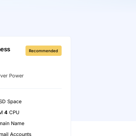
ness
Recommended
rver Power
SD Space
M
4
CPU
ain Name
ail Accounts