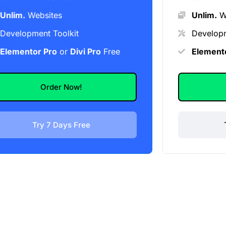
Unlim.
Websites
Unlim.
W
Development Toolkit
Developm
Elementor Pro
or
Divi Pro
Free
Element
Order Now!
Try 7 Days Free