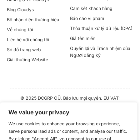
Cam kết khách hàng
Blog Cloudys
Báo cáo vi phạm
Bộ nhận diện thương hiệu
Thỏa thuận xử lý dữ liệu (DPA)
Về chúng tôi
Giá tên miền
Liên hệ với chúng tôi
Quyền lợi và Trách nhiệm của
Sơ đồ trang web
Người đăng ký
Giải thưởng Website
© 2025 DCGRP OÜ. Bảo lưu mọi quyền. EU VAT:
EE102143182 | Giá đã bao gồm thuế VAT | “
Cloudys
” và
We value your privacy
“
CloudyHost
” là các
Nhãn hiệu đã đăng ký
We use cookies to enhance your browsing experience,
serve personalised ads or content, and analyse our traffic.
English
Eesti
Italiano
Nederlands
Deutsch
Svenska
By clicking "Accept All", you consent to our use of