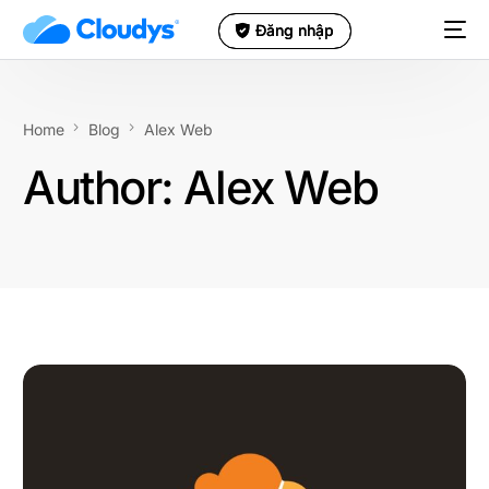
Đăng nhập
Đăng nhập
Home
Blog
Alex Web
Author:
Alex Web